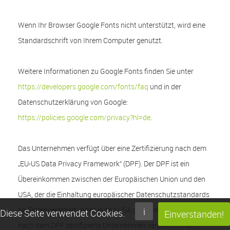
Wenn Ihr Browser Google Fonts nicht unterstützt, wird eine
Standardschrift von Ihrem Computer genutzt.
Weitere Informationen zu Google Fonts finden Sie unter
https://developers.google.com/fonts/faq
und in der
Datenschutzerklärung von Google:
https://policies.google.com/privacy?hl=de
.
Das Unternehmen verfügt über eine Zertifizierung nach dem
„EU-US Data Privacy Framework“ (DPF). Der DPF ist ein
Übereinkommen zwischen der Europäischen Union und den
USA, der die Einhaltung europäischer Datenschutzstandards
bei Datenverarbeitungen in den USA gewährleisten soll. Jedes
i
Diese Seite verwendet Cookies
.
Einverstanden!
nach dem DPF zertifizierte Unternehmen verpflichtet sich,